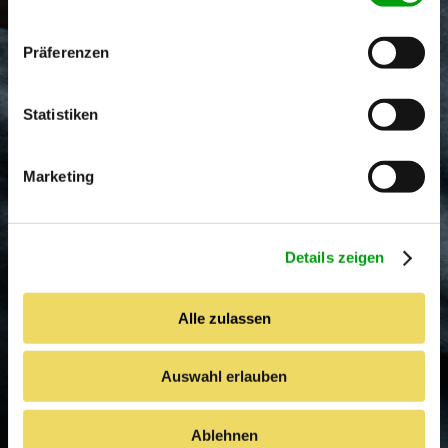
n
w
Präferenzen
i
l
l
Statistiken
i
g
Marketing
u
n
g
Details zeigen
s
a
u
Alle zulassen
s
w
Auswahl erlauben
a
h
l
Ablehnen