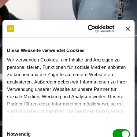
Diese Webseite verwendet Cookies
Wir verwenden Cookies, um Inhalte und Anzeigen zu
personalisieren, Funktionen für soziale Medien anbieten
zu können und die Zugriffe auf unsere Website zu
analysieren. Außerdem geben wir Informationen zu Ihrer
Verwendung unserer Website an unsere Partner für
soziale Medien, Werbung und Analysen weiter. Unsere
Partner führen diese Informationen möglicherweise mit
weiteren Daten zusammen, die Sie ihnen bereitgestellt
haben oder die sie im Rahmen Ihrer Nutzung der Dienste
gesammelt haben.
E
Notwendig
i