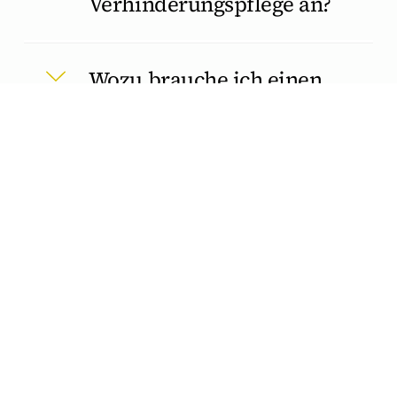
Verhinderungspflege an?
Wozu brauche ich einen
Pflegegrad und wie
bekomme ich diesen?
Kosten für Medikamente:
Wo ist der Unterschied
zwischen Pflegegeld und
Pflegesachleistungen?