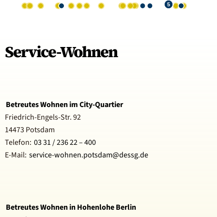
5
DÜSSELDORF
KÖLN
MAINZ
BREMEN
STUTTGART
KIEL
ERFURT
NÜRNBERG
SCHWERIN
MÜNCHEN
MAGDEBURG
BERLIN
Service-Wohnen
Betreutes Wohnen im City-Quartier
Friedrich-Engels-Str. 92
14473 Potsdam
Telefon:
03 31 / 236 22 – 400
E-Mail:
service-wohnen.potsdam@dessg.de
Betreutes Wohnen in Hohenlohe Berlin