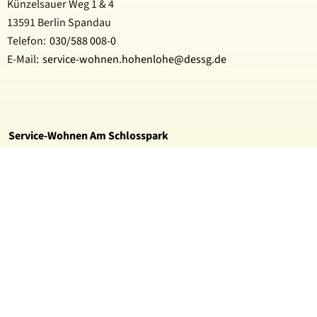
Künzelsauer Weg 1 & 4
13591 Berlin Spandau
Telefon:
030/588 008-0
E-Mail:
service-wohnen.hohenlohe@dessg.de
Service-Wohnen Am Schlosspark
Carl-Dähne-Str. 3
14469 Potsdam
Telefon:
03 31 / 236 00 333
E-Mail:
service-wohnen.potsdam@dessg.de
Service-Wohnen Babelsberg
Paul-Neumann-Straße 59