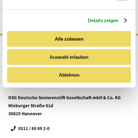
Erfahrung in das Unternehmen ein. Sie ist seit
n
2007 im Unternehmen tätig, zuletzt als Prokuristin.
g
Details zeigen
s
a
u
Alle zulassen
s
w
Auswahl erlauben
a
h
l
Ablehnen
DSG Deutsche Seniorenstift Gesellschaft mbH & Co. KG
Misburger Straße 81d
30625 Hannover
0511 / 89 89 2-0