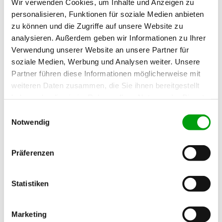
Wir verwenden Cookies, um Inhalte und Anzeigen zu
personalisieren, Funktionen für soziale Medien anbieten
zu können und die Zugriffe auf unsere Website zu
analysieren. Außerdem geben wir Informationen zu Ihrer
Verwendung unserer Website an unsere Partner für
soziale Medien, Werbung und Analysen weiter. Unsere
Partner führen diese Informationen möglicherweise mit
weiteren Daten zusammen, die Sie ihnen bereitgestellt
haben oder die sie im Rahmen Ihrer Nutzung der Dienste
gesammelt haben.
E
Notwendig
i
n
w
Präferenzen
Melanie Bödecker
i
l
Melanie Bödecker
ist unsere kaufmännische
l
Statistiken
i
Geschäftsführerin. Seit Januar 2025 verstärkt sie
g
die Geschäftsführung und bringt ihre langjährige
Marketing
u