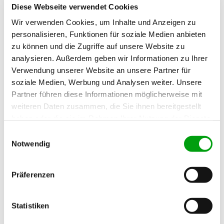
Diese Webseite verwendet Cookies
Wir verwenden Cookies, um Inhalte und Anzeigen zu
personalisieren, Funktionen für soziale Medien anbieten
zu können und die Zugriffe auf unsere Website zu
analysieren. Außerdem geben wir Informationen zu Ihrer
Verwendung unserer Website an unsere Partner für
soziale Medien, Werbung und Analysen weiter. Unsere
Partner führen diese Informationen möglicherweise mit
weiteren Daten zusammen, die Sie ihnen bereitgestellt
haben oder die sie im Rahmen Ihrer Nutzung der Dienste
gesammelt haben.
E
Notwendig
i
n
w
Präferenzen
i
l
l
Statistiken
i