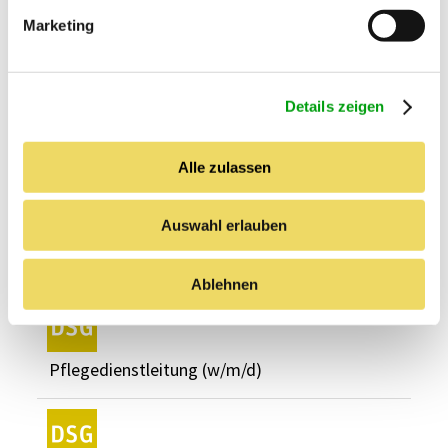
g
Marketing
u
n
g
Details zeigen
s
a
u
Alle zulassen
s
w
Auswahl erlauben
a
h
l
Ablehnen