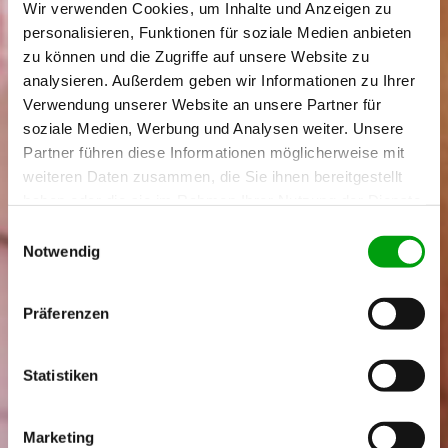
Wir verwenden Cookies, um Inhalte und Anzeigen zu
personalisieren, Funktionen für soziale Medien anbieten
zu können und die Zugriffe auf unsere Website zu
analysieren. Außerdem geben wir Informationen zu Ihrer
Verwendung unserer Website an unsere Partner für
soziale Medien, Werbung und Analysen weiter. Unsere
Partner führen diese Informationen möglicherweise mit
weiteren Daten zusammen, die Sie ihnen bereitgestellt
haben oder die sie im Rahmen Ihrer Nutzung der Dienste
gesammelt haben.
E
Notwendig
i
n
w
Präferenzen
i
l
l
Statistiken
i
g
Marketing
u