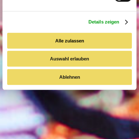
n
g
Details zeigen
s
a
u
Alle zulassen
s
w
Auswahl erlauben
a
h
l
Ablehnen