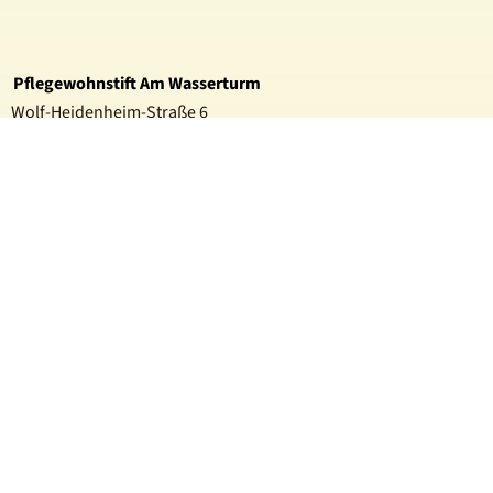
Pflegewohnstift Am Wasserturm
Wolf-Heidenheim-Straße 6
60489 Frankfurt am Main (Rödelheim)
Telefon:
0 69 / 36 60 04 – 0
E-Mail:
info.am-wasserturm@dessg.de
Pflegewohnstift An der Mühle
Mühlenweg 20
31311 Uetze - Hänigsen
Telefon:
05147 97 50 – 0
E-Mail:
info.haenigsen@dessg.de