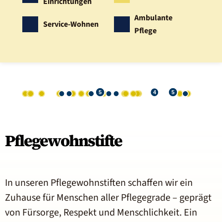
Einrichtungen
Ambulante
Service-Wohnen
Pflege
WIESBADEN
SAARBRÜCKEN
DORTMUND
KASSEL
DRESDEN
5
4
5
DÜSSELDORF
KÖLN
MAINZ
BREMEN
STUTTGART
KIEL
ERFURT
NÜRNBERG
SCHWERIN
MÜNCHEN
MAGDEBURG
BERLIN
Pflegewohnstifte
In unseren Pflegewohnstiften schaffen wir ein
Zuhause für Menschen aller Pflegegrade – geprägt
von Fürsorge, Respekt und Menschlichkeit. Ein