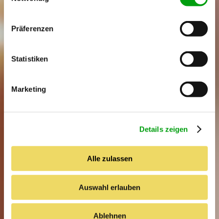
i
n
w
Präferenzen
i
l
l
Statistiken
i
g
Marketing
u
n
g
Details zeigen
s
a
u
Alle zulassen
s
w
Auswahl erlauben
a
h
l
Ablehnen