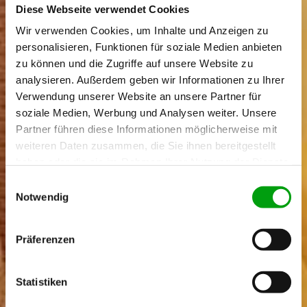
Diese Webseite verwendet Cookies
Wir verwenden Cookies, um Inhalte und Anzeigen zu
personalisieren, Funktionen für soziale Medien anbieten
zu können und die Zugriffe auf unsere Website zu
analysieren. Außerdem geben wir Informationen zu Ihrer
Verwendung unserer Website an unsere Partner für
soziale Medien, Werbung und Analysen weiter. Unsere
Partner führen diese Informationen möglicherweise mit
weiteren Daten zusammen, die Sie ihnen bereitgestellt
haben oder die sie im Rahmen Ihrer Nutzung der Dienste
gesammelt haben.
E
Notwendig
i
n
w
Präferenzen
i
l
l
Statistiken
i