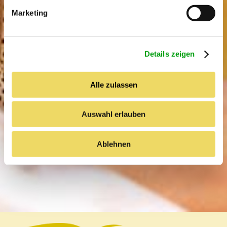
g
Marketing
u
n
g
Details zeigen
s
a
u
Alle zulassen
s
w
Auswahl erlauben
a
h
l
Ablehnen