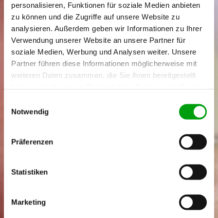
personalisieren, Funktionen für soziale Medien anbieten
zu können und die Zugriffe auf unsere Website zu
analysieren. Außerdem geben wir Informationen zu Ihrer
Verwendung unserer Website an unsere Partner für
soziale Medien, Werbung und Analysen weiter. Unsere
Partner führen diese Informationen möglicherweise mit
weiteren Daten zusammen, die Sie ihnen bereitgestellt
haben oder die sie im Rahmen Ihrer Nutzung der Dienste
gesammelt haben.
E
Notwendig
i
n
w
Präferenzen
i
l
l
Statistiken
i
g
Marketing
u