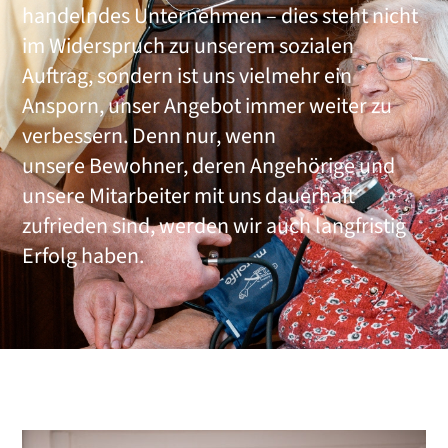
handelndes Unternehmen – dies steht nicht
im Widerspruch zu unserem sozialen
Auftrag, sondern ist uns vielmehr ein
Ansporn, unser Angebot immer weiter zu
verbessern. Denn nur, wenn
unsere Bewohner, deren Angehörige und
unsere Mitarbeiter mit uns dauerhaft
zufrieden sind, werden wir auch langfristig
Erfolg haben.